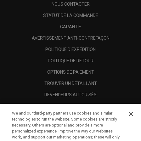
NOUS CONTACTER
STATUT DE LA COMMANDE
GARANTIE
AVERTISSEMENT ANTI-CONTREFAÇON
POLITIQUE D'EXPÉDITION
POLITIQUE DE RETOUR
OPTIONS DE PAIEMENT
TROUVER UN DÉTAILLANT
REVENDEURS AUTORISÉS
SCAM AWARENESS
We and our third-party partners use cookies and similar
A PROPOS
technologies to run the website. Some cookies are strictly
necessary. Others are optional and provide a more
MENTIONS LÉGALES
personalized experience, improve the way our websites
work, and support our marketing operations; these will only