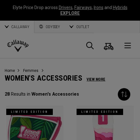
Elyte Price Drop across
Drivers
,
Fairways
,
Irons
and
Hybrids
EXPLORE
CALLAWAY
ODYSSEY
OUTLET
Panier
Recherch
O
Callaway
Golf
Home
Femmes
WOMEN'S ACCESSORIES
VIEW MORE
28
Results in
Women's Accessories
LIMITED EDITION
LIMITED EDITION