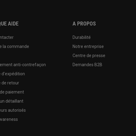
UE AIDE
A PROPOS
ntacter
Durabilité
de la commande
Notre entreprise
e
Centre de presse
sement anti-contrefaçon
Demandes B2B
e d'expédition
e de retour
 de paiement
un détaillant
urs autorisés
wareness