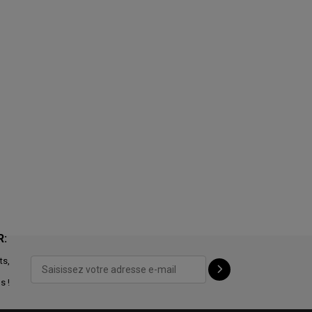
R:
ts,
s !