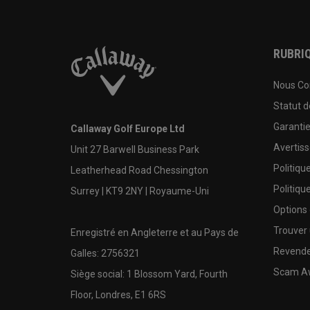
RUBRIQ
Nous Co
Statut 
Garanti
Callaway Golf Europe Ltd
Avertis
Unit 27 Barwell Business Park
Politiqu
Leatherhead Road Chessington
Politiqu
Surrey | KT9 2NY | Royaume-Uni
Options
Trouver 
Enregistré en Angleterre et au Pays de
Revende
Galles: 2756321
Scam A
Siège social: 1 Blossom Yard, Fourth
Floor, Londres, E1 6RS