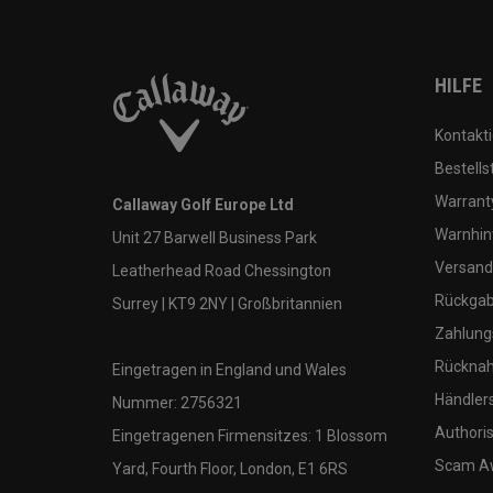
HILFE
Kontakti
Bestells
Warranty
Callaway Golf Europe Ltd
Warnhin
Unit 27 Barwell Business Park
Versand
Leatherhead Road Chessington
Rückgabe
Surrey | KT9 2NY | Großbritannien
Zahlung
Rücknah
Eingetragen in England und Wales
Händler
Nummer: 2756321
Authoris
Eingetragenen Firmensitzes: 1 Blossom
Scam A
Yard, Fourth Floor, London, E1 6RS