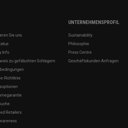
UNTERNEHMENSPROFIL
eren Sie uns
Sustainability
tatus
Philosophie
 Info
Press Centre
weis zu gefälschten Schlägern
Geschäftskunden Anfragen
bedingungen
-Richtlinie
soptionen
megarantie
suche
ed Retailers
wareness