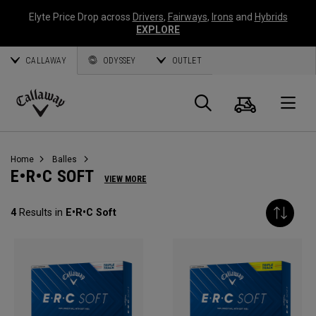
Elyte Price Drop across
Drivers
,
Fairways
,
Irons
and
Hybrids
EXPLORE
CALLAWAY
ODYSSEY
OUTLET
Panier
Recherch
O
Callaway
Golf
Home
Balles
E•R•C SOFT
VIEW MORE
4
Results in
E•R•C Soft