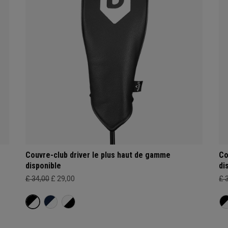
Couvre-club driver le plus haut de gamme
Co
disponible
di
£ 34,00
£ 29,00
£ 