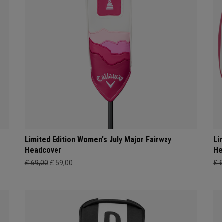
Limited Edition Women's July Major Fairway
Li
Headcover
He
£ 69,00
£ 59,00
£ 