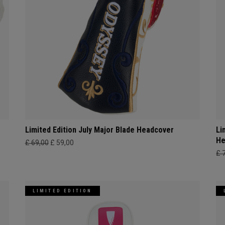
Limited Edition July Major Blade Headcover
Li
He
£ 69,00
£ 59,00
£ 
LIMITED EDITION