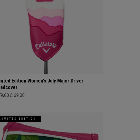
mited Edition Women's July Major Driver
adcover
79,00
£ 69,00
LIMITED EDITION