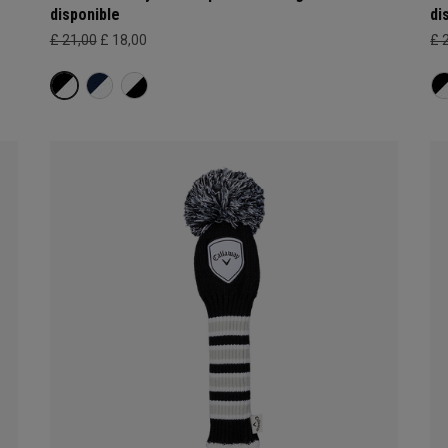
disponible
di
£ 21,00
£ 18,00
£ 