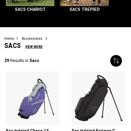
SACS CHARIOT
SACS TREPIED
Home
Accessoires
SACS
VIEW MORE
29
Results in
Sacs
Sac trépied Chase 14
Sac trépied Fairway C