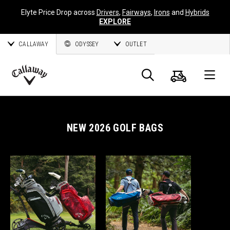
Elyte Price Drop across
Drivers
,
Fairways
,
Irons
and
Hybrids
EXPLORE
CALLAWAY
ODYSSEY
OUTLET
Panier
Recherch
O
Callaway
Golf
NEW 2026 GOLF BAGS