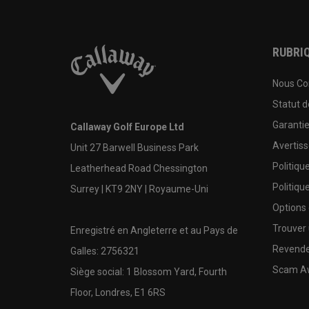
RUBRIQ
Nous Co
Statut 
Garanti
Callaway Golf Europe Ltd
Avertis
Unit 27 Barwell Business Park
Politiqu
Leatherhead Road Chessington
Politiqu
Surrey | KT9 2NY | Royaume-Uni
Options
Trouver 
Enregistré en Angleterre et au Pays de
Revende
Galles: 2756321
Scam A
Siège social: 1 Blossom Yard, Fourth
Floor, Londres, E1 6RS