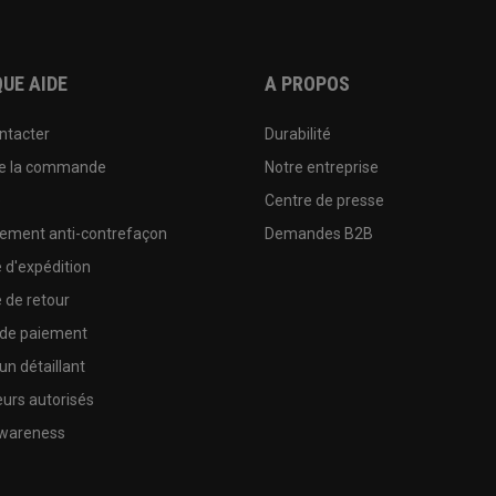
UE AIDE
A PROPOS
ntacter
Durabilité
de la commande
Notre entreprise
e
Centre de presse
sement anti-contrefaçon
Demandes B2B
e d'expédition
e de retour
 de paiement
un détaillant
urs autorisés
wareness