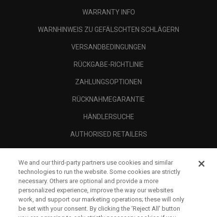
WARRANTY INFO
WARNHINWEIS ZU GEFÄLSCHTEN SCHLÄGERN
VERSANDBEDINGUNGEN
RÜCKGABE-RICHTLINIE
ZAHLUNGSOPTIONEN
RÜCKNAHMEGARANTIE
HÄNDLERSUCHE
AUTHORISED RETAILERS
SCAM AWARENESS
We and our third-party partners use cookies and similar
UNTERNEHMENSPROFIL
technologies to run the website. Some cookies are strictly
necessary. Others are optional and provide a more
RECHTLICHES-
personalized experience, improve the way our websites
work, and support our marketing operations; these will only
be set with your consent. By clicking the ‘Reject All' button