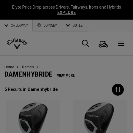
Elyte Price Drop across
Drivers
,
Fairways
,
Irons
and
Hybrids
EXPLORE
CALLAWAY
ODYSSEY
OUTLET
Warenk
Suche
O
Callaway
Golf
Home
Damen
DAMENHYBRIDE
VIEW MORE
5
Results in
Damenhybride