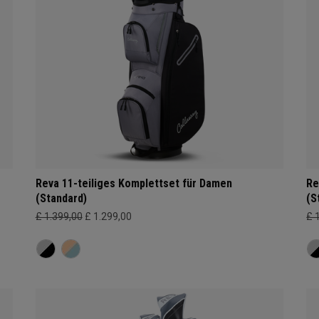
Reva 11-teiliges Komplettset für Damen
Re
(Standard)
(S
£ 1.399,00
£ 1.299,00
£ 