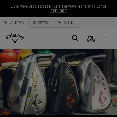
Elyte Price Drop across
Drivers
,
Fairways
,
Irons
and
Hybrids
EXPLORE
CALLAWAY
ODYSSEY
OUTLET
Warenk
Suche
O
Callaway
Golf