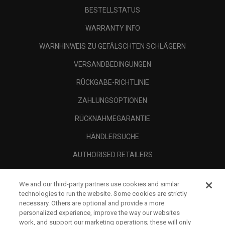
BESTELLSTATUS
WARRANTY INFO
WARNHINWEIS ZU GEFÄLSCHTEN SCHLÄGERN
VERSANDBEDINGUNGEN
RÜCKGABE-RICHTLINIE
ZAHLUNGSOPTIONEN
RÜCKNAHMEGARANTIE
HÄNDLERSUCHE
AUTHORISED RETAILERS
SCAM AWARENESS
We and our third-party partners use cookies and similar
UNTERNEHMENSPROFIL
technologies to run the website. Some cookies are strictly
necessary. Others are optional and provide a more
RECHTLICHES-
personalized experience, improve the way our websites
work, and support our marketing operations; these will only