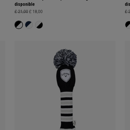
disponible
di
£ 21,00
£ 18,00
£ 