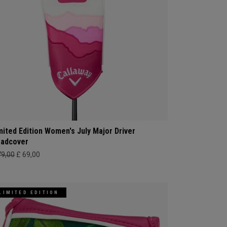
mited Edition Women's July Major Driver
adcover
79,00
£ 69,00
LIMITED EDITION