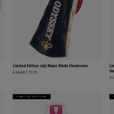
Limited Edition July Major Blade Headcover
Li
He
£ 69,00
£ 59,00
£ 
LIMITED EDITION