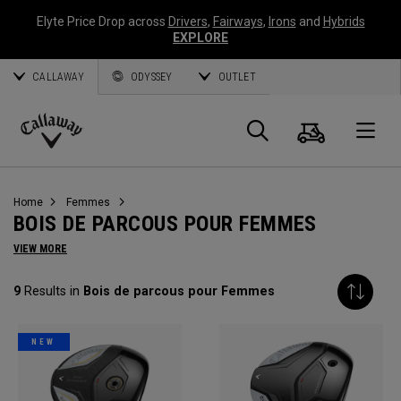
Elyte Price Drop across
Drivers
,
Fairways
,
Irons
and
Hybrids
EXPLORE
CALLAWAY
ODYSSEY
OUTLET
Panier
Recherch
O
Callaway
Golf
Home
Femmes
BOIS DE PARCOUS POUR FEMMES
VIEW MORE
9
Results in
Bois de parcous pour Femmes
NEW