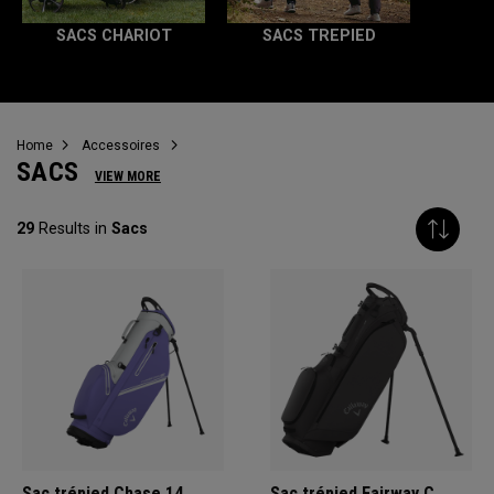
SACS CHARIOT
SACS TREPIED
Home
Accessoires
SACS
VIEW MORE
29
Results in
Sacs
Sac trépied Chase 14
Sac trépied Fairway C