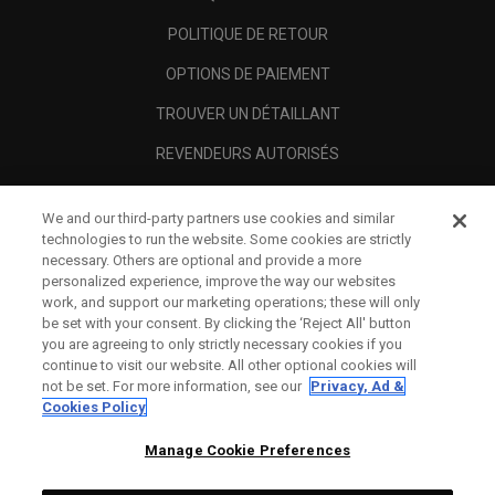
POLITIQUE DE RETOUR
OPTIONS DE PAIEMENT
TROUVER UN DÉTAILLANT
REVENDEURS AUTORISÉS
SCAM AWARENESS
We and our third-party partners use cookies and similar
A PROPOS
technologies to run the website. Some cookies are strictly
necessary. Others are optional and provide a more
MENTIONS LÉGALES
personalized experience, improve the way our websites
work, and support our marketing operations; these will only
be set with your consent. By clicking the ‘Reject All' button
you are agreeing to only strictly necessary cookies if you
continue to visit our website. All other optional cookies will
not be set. For more information, see our
Privacy, Ad &
Cookies Policy
Manage Cookie Preferences