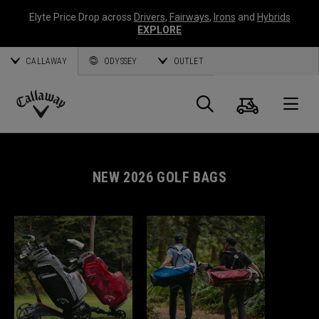
Elyte Price Drop across
Drivers
,
Fairways
,
Irons
and
Hybrids
EXPLORE
CALLAWAY
ODYSSEY
OUTLET
Panier
Recherch
O
Callaway
Golf
NEW 2026 GOLF BAGS