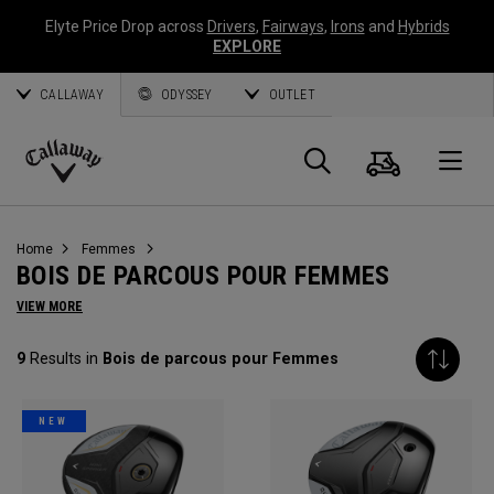
Elyte Price Drop across
Drivers
,
Fairways
,
Irons
and
Hybrids
EXPLORE
CALLAWAY
ODYSSEY
OUTLET
Panier
Recherch
O
Callaway
Golf
Home
Femmes
BOIS DE PARCOUS POUR FEMMES
VIEW MORE
9
Results in
Bois de parcous pour Femmes
NEW