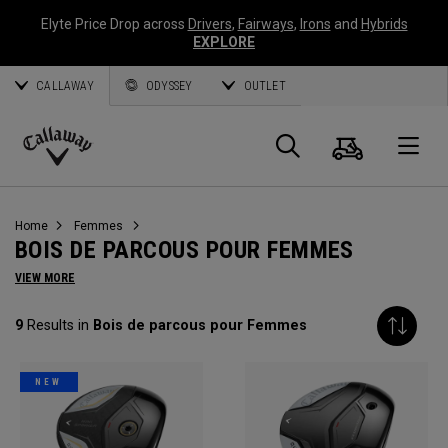
Elyte Price Drop across
Drivers
,
Fairways
,
Irons
and
Hybrids
EXPLORE
CALLAWAY
ODYSSEY
OUTLET
Panier
Recherch
O
Callaway
Golf
Home
Femmes
BOIS DE PARCOUS POUR FEMMES
VIEW MORE
9
Results in
Bois de parcous pour Femmes
NEW