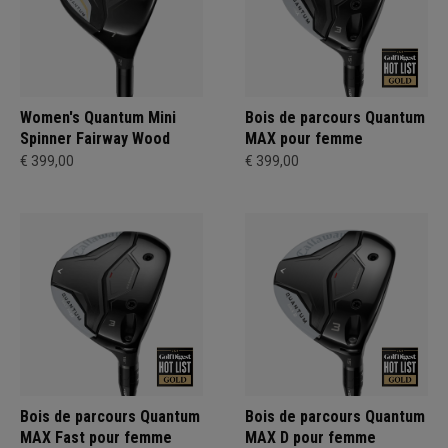
Women's Quantum Mini
Bois de parcours Quantum
Spinner Fairway Wood
MAX pour femme
€ 399,00
€ 399,00
Bois de parcours Quantum
Bois de parcours Quantum
MAX Fast pour femme
MAX D pour femme