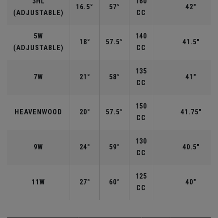
3HL
160
16.5°
57°
42"
(ADJUSTABLE)
CC
5W
140
18°
57.5°
41.5"
(ADJUSTABLE)
CC
135
7W
21°
58°
41"
CC
150
HEAVENWOOD
20°
57.5°
41.75"
CC
130
9W
24°
59°
40.5"
CC
125
11W
27°
60°
40"
CC