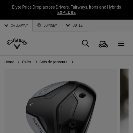
Elyte Price Drop across
Drivers
,
Fairways
,
Irons
and
Hybrids
EXPLORE
CALLAWAY
ODYSSEY
OUTLET
Panier
Recherch
O
Callaway
Golf
Home
Clubs
Bois de parcours