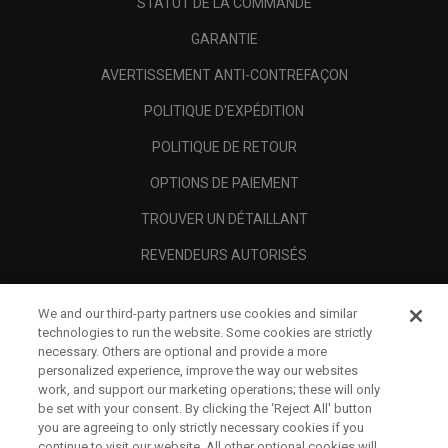
STATUT DE LA COMMANDE
GARANTIE
AVERTISSEMENT ANTI-CONTREFAÇON
POLITIQUE D'EXPÉDITION
POLITIQUE DE RETOUR
OPTIONS DE PAIEMENT
TROUVER UN DÉTAILLANT
REVENDEURS AUTORISÉS
SCAM AWARENESS
We and our third-party partners use cookies and similar
A PROPOS
technologies to run the website. Some cookies are strictly
necessary. Others are optional and provide a more
MENTIONS LÉGALES
personalized experience, improve the way our websites
work, and support our marketing operations; these will only
be set with your consent. By clicking the ‘Reject All' button
you are agreeing to only strictly necessary cookies if you
continue to visit our website. All other optional cookies will