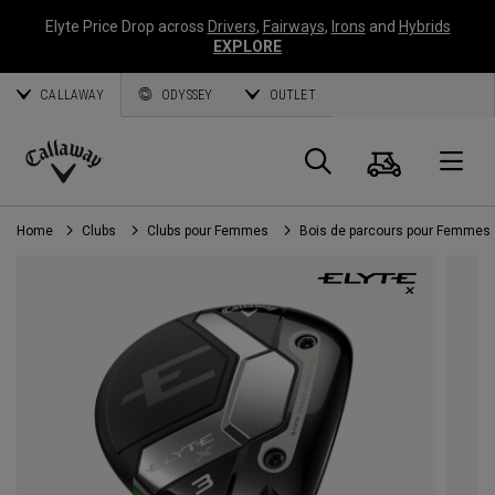
Elyte Price Drop across
Drivers
,
Fairways
,
Irons
and
Hybrids
EXPLORE
CALLAWAY
ODYSSEY
OUTLET
Panier
Recherch
O
Callaway
Golf
Home
Clubs
Clubs pour Femmes
Bois de parcours pour Femmes