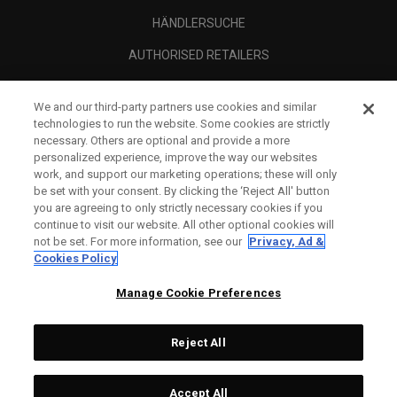
HÄNDLERSUCHE
AUTHORISED RETAILERS
SCAM AWARENESS
We and our third-party partners use cookies and similar
UNTERNEHMENSPROFIL
technologies to run the website. Some cookies are strictly
necessary. Others are optional and provide a more
RECHTLICHES-
personalized experience, improve the way our websites
work, and support our marketing operations; these will only
be set with your consent. By clicking the ‘Reject All' button
you are agreeing to only strictly necessary cookies if you
continue to visit our website. All other optional cookies will
not be set. For more information, see our
Privacy, Ad &
Cookies Policy
Manage Cookie Preferences
Reject All
©
2026
Topgolf Callaway Brands.
Accept All
Specs
CONFIGURE