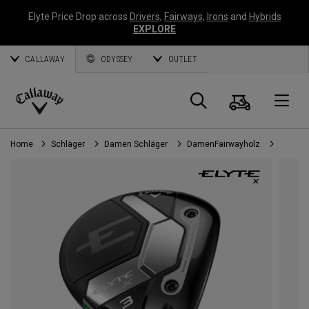
Elyte Price Drop across
Drivers
,
Fairways
,
Irons
and
Hybrids
EXPLORE
CALLAWAY
ODYSSEY
OUTLET
Warenk
Suche
O
Callaway
Golf
Home
Schläger
Damen Schläger
DamenFairwayholz