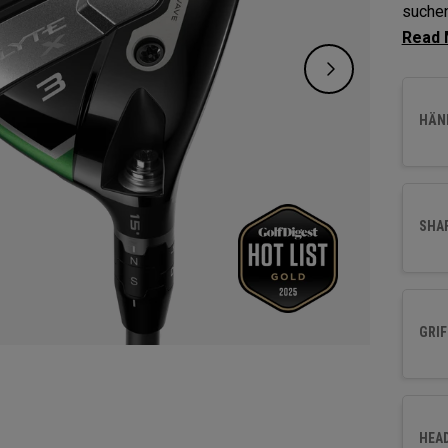
suchen
Launch
fortsc
Leistu
HÄND
SHA
GRIF
HEA