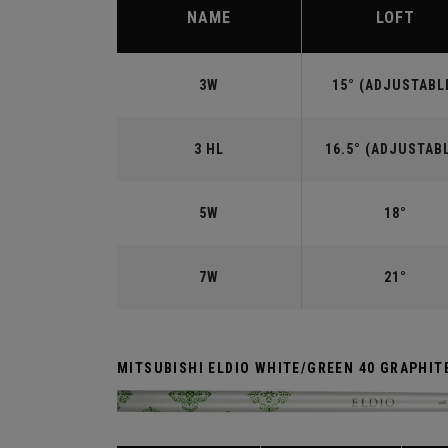
NAME
LOFT
3W
15° (ADJUSTABL
3 HL
16.5° (ADJUSTAB
5W
18°
7W
21°
MITSUBISHI ELDIO WHITE/GREEN 40 GRAPHIT