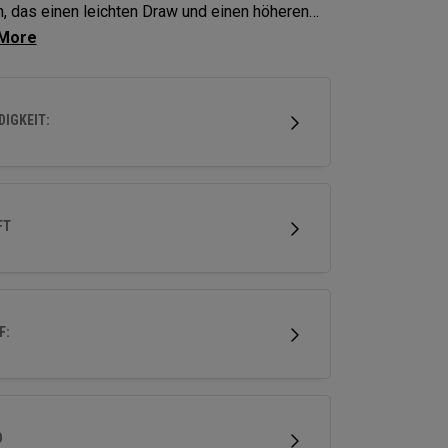
, das einen leichten Draw und einen höheren
 unterstütz, bieten Elyte X Fairways
hrittliche Technologien und Formen, um die
ng zu optimieren.
IGKEIT:
FT
F:
D