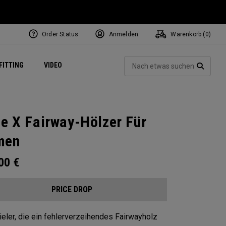
Order Status
Anmelden
Warenkorb (
0
)
ets
Exclusive Mavrik Complete Sets
Exklusiv - Golfbälle
NEW Headwear
Women's Golf Balls
Regional Performance Centers
Such
FITTING
VIDEO
e
Exklusiv - Zubehör
Pass It On
SUCH
te X Fairway-Hölzer Für
men
.00
€
PRICE DROP
ieler, die ein fehlerverzeihendes Fairwayholz