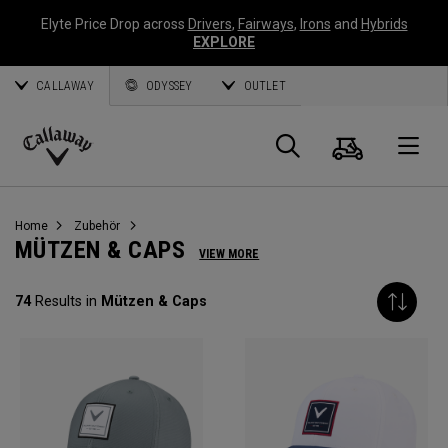
Elyte Price Drop across
Drivers
,
Fairways
,
Irons
and
Hybrids
EXPLORE
CALLAWAY
ODYSSEY
OUTLET
Warenk
Suche
O
Callaway
Golf
Home
Zubehör
MÜTZEN & CAPS
VIEW MORE
74
Results in
Mützen & Caps