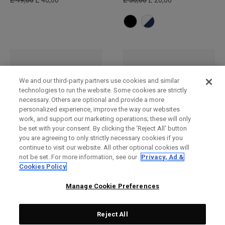
£ 49,00
£ 40,00
£ 30,00
£ 26,00
We and our third-party partners use cookies and similar
technologies to run the website. Some cookies are strictly
necessary. Others are optional and provide a more
personalized experience, improve the way our websites
work, and support our marketing operations; these will only
be set with your consent. By clicking the ‘Reject All' button
you are agreeing to only strictly necessary cookies if you
continue to visit our website. All other optional cookies will
Bucket Hat
TA Performance Pro
not be set. For more information, see our
Privacy, Ad &
verstellbare Kappe
£ 30,00
£ 26,00
Cookies Policy
£ 28,00
£ 23,00
Manage Cookie Preferences
Reject All