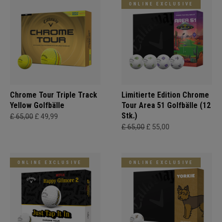
ONLINE EXCLUSIVE
Chrome Tour Triple Track
Limitierte Edition Chrome
Yellow Golfbälle
Tour Area 51 Golfbälle (12
Stk.)
£ 65,00
£ 49,99
£ 65,00
£ 55,00
ONLINE EXCLUSIVE
ONLINE EXCLUSIVE