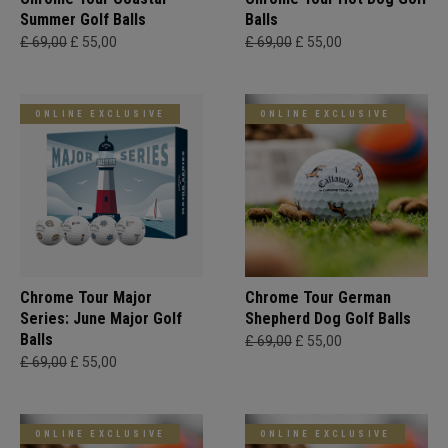
Summer Golf Balls
Balls
£ 69,00
£ 55,00
£ 69,00
£ 55,00
ONLINE EXCLUSIVE
ONLINE EXCLUSIVE
Chrome Tour Major
Chrome Tour German
Series: June Major Golf
Shepherd Dog Golf Balls
Balls
£ 69,00
£ 55,00
£ 69,00
£ 55,00
ONLINE EXCLUSIVE
ONLINE EXCLUSIVE