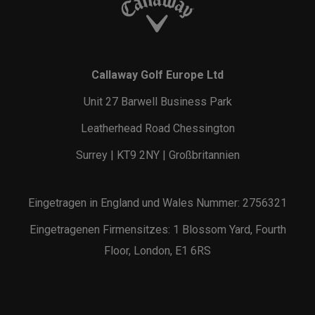
Callaway Golf Europe Ltd
Unit 27 Barwell Business Park
Leatherhead Road Chessington
Surrey | KT9 2NY | Großbritannien
Eingetragen in England und Wales Nummer: 2756321
Eingetragenen Firmensitzes: 1 Blossom Yard, Fourth
Floor, London, E1 6RS