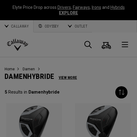
Elyte Price Drop across
Drivers
,
Fairways
,
Irons
and
Hybrids
EXPLORE
CALLAWAY
ODYSSEY
OUTLET
Warenk
Suche
O
Callaway
Golf
Home
Damen
DAMENHYBRIDE
VIEW MORE
5
Results in
Damenhybride