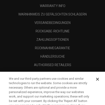
WARRANTY INFO
WARNHINWEIS ZU GEFÄLSCHTEN SCHLÄGERN
VERSANDBEDINGUNGEN
RÜCKGABE-RICHTLINIE
ZAHLUNGSOPTIONEN
RÜCKNAHMEGARANTIE
HÄNDLERSUCHE
AUTHORISED RETAILERS
SCAM AWARENESS
We and our third-party partners use cookies and similar
UNTERNEHMENSPROFIL
technologies to run the website. Some cookies are strictly
necessary. Others are optional and provide a more
RECHTLICHES-
personalized experience, improve the way our websites
work, and support our marketing operations; these will only
be set with your consent. By clicking the ‘Reject All' button