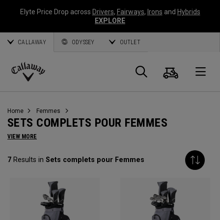
Elyte Price Drop across
Drivers
,
Fairways
,
Irons
and
Hybrids
EXPLORE
CALLAWAY
ODYSSEY
OUTLET
Panier
Recherch
O
Callaway
Golf
Home
Femmes
SETS COMPLETS POUR FEMMES
VIEW MORE
7
Results in
Sets complets pour Femmes