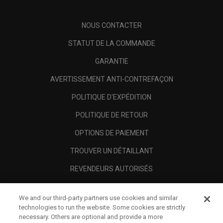
NOUS CONTACTER
STATUT DE LA COMMANDE
GARANTIE
AVERTISSEMENT ANTI-CONTREFAÇON
POLITIQUE D'EXPÉDITION
POLITIQUE DE RETOUR
OPTIONS DE PAIEMENT
TROUVER UN DÉTAILLANT
REVENDEURS AUTORISÉS
SCAM AWARENESS
We and our third-party partners use cookies and similar
A PROPOS
technologies to run the website. Some cookies are strictly
necessary. Others are optional and provide a more
MENTIONS LÉGALES