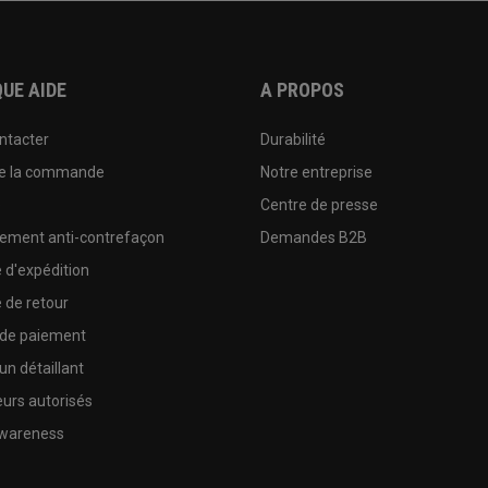
UE AIDE
A PROPOS
ntacter
Durabilité
de la commande
Notre entreprise
e
Centre de presse
sement anti-contrefaçon
Demandes B2B
e d'expédition
e de retour
 de paiement
un détaillant
urs autorisés
wareness