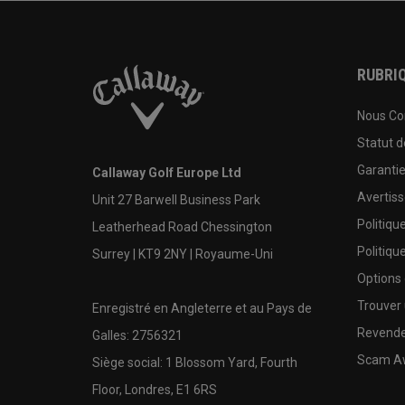
RUBRIQ
Nous Co
Statut 
Garanti
Callaway Golf Europe Ltd
Avertis
Unit 27 Barwell Business Park
Politiqu
Leatherhead Road Chessington
Politiqu
Surrey | KT9 2NY | Royaume-Uni
Options
Trouver 
Enregistré en Angleterre et au Pays de
Revende
Galles: 2756321
Scam A
Siège social: 1 Blossom Yard, Fourth
Floor, Londres, E1 6RS