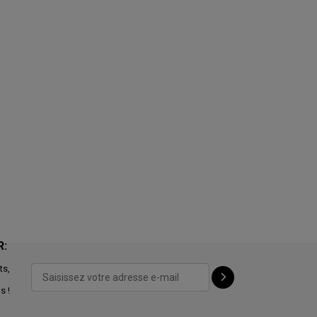
R:
ts,
s !