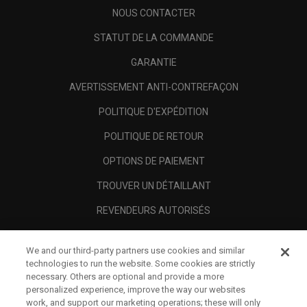
NOUS CONTACTER
STATUT DE LA COMMANDE
GARANTIE
AVERTISSEMENT ANTI-CONTREFAÇON
POLITIQUE D'EXPÉDITION
POLITIQUE DE RETOUR
OPTIONS DE PAIEMENT
TROUVER UN DÉTAILLANT
REVENDEURS AUTORISÉS
SCAM AWARENESS
We and our third-party partners use cookies and similar
A PROPOS
technologies to run the website. Some cookies are strictly
necessary. Others are optional and provide a more
MENTIONS LÉGALES
personalized experience, improve the way our websites
work, and support our marketing operations; these will only