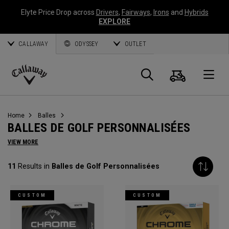
Elyte Price Drop across
Drivers
,
Fairways
,
Irons
and
Hybrids
EXPLORE
CALLAWAY
ODYSSEY
OUTLET
Panier
Recherch
O
Callaway
Golf
Home
Balles
BALLES DE GOLF PERSONNALISÉES
VIEW MORE
11
Results in
Balles de Golf Personnalisées
CUSTOM
CUSTOM