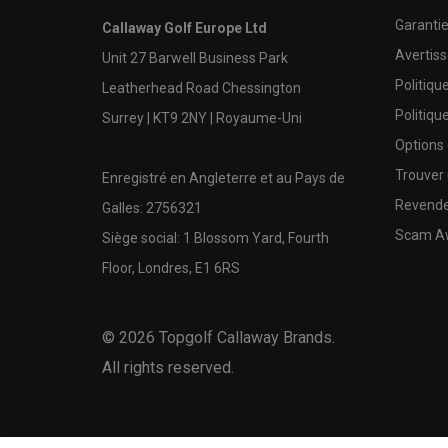
Garanti
Callaway Golf Europe Ltd
Avertis
Unit 27 Barwell Business Park
Politiqu
Leatherhead Road Chessington
Politiqu
Surrey | KT9 2NY | Royaume-Uni
Options
Trouver 
Enregistré en Angleterre et au Pays de
Revende
Galles: 2756321
Scam A
Siège social: 1 Blossom Yard, Fourth
Floor, Londres, E1 6RS
©
2026
Topgolf Callaway Brands.
All rights reserved.