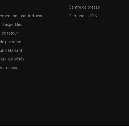
e
Centre de presse
sement anti-contrefaçon
Demandes B2B
e d'expédition
e de retour
 de paiement
un détaillant
urs autorisés
wareness