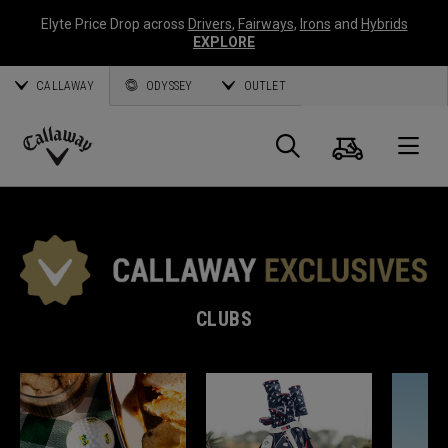
Elyte Price Drop across
Drivers
,
Fairways
,
Irons
and
Hybrids
EXPLORE
CALLAWAY
ODYSSEY
OUTLET
Panier
Recherch
O
Callaway
Golf
CLUBS