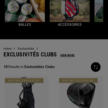
BALLES
ACCESSOIRES
T
Home
Exclusivités
EXCLUSIVITÉS CLUBS
VIEW MORE
10
Results in
Exclusivités Clubs
ONLINE EXCLUSIVE
ONLINE EXCLUSIVE