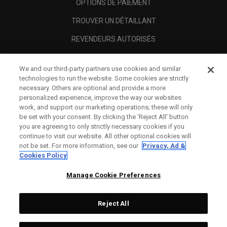
OPTIONS DE PAIEMENT
TROUVER UN DÉTAILLANT
REVENDEURS AUTORISÉS
SCAM AWARENESS
We and our third-party partners use cookies and similar
A PROPOS
technologies to run the website. Some cookies are strictly
necessary. Others are optional and provide a more
MENTIONS LÉGALES
personalized experience, improve the way our websites
work, and support our marketing operations; these will only
be set with your consent. By clicking the ‘Reject All' button
you are agreeing to only strictly necessary cookies if you
continue to visit our website. All other optional cookies will
not be set. For more information, see our
Privacy, Ad &
Cookies Policy
Manage Cookie Preferences
Reject All