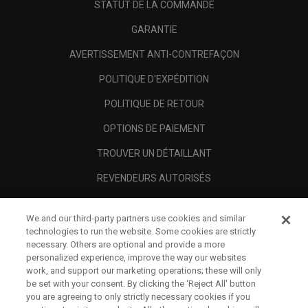
STATUT DE LA COMMANDE
GARANTIE
AVERTISSEMENT ANTI-CONTREFAÇON
POLITIQUE D'EXPÉDITION
POLITIQUE DE RETOUR
OPTIONS DE PAIEMENT
TROUVER UN DÉTAILLANT
REVENDEURS AUTORISÉS
SCAM AWARENESS
We and our third-party partners use cookies and similar
A PROPOS
technologies to run the website. Some cookies are strictly
necessary. Others are optional and provide a more
MENTIONS LÉGALES
personalized experience, improve the way our websites
work, and support our marketing operations; these will only
be set with your consent. By clicking the ‘Reject All' button
you are agreeing to only strictly necessary cookies if you