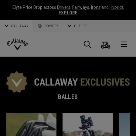
Elyte Price Drop across
Drivers
,
Fairways
,
Irons
and
Hybrids
EXPLORE
CALLAWAY
ODYSSEY
OUTLET
Panier
Recherch
O
Callaway
Golf
BALLES