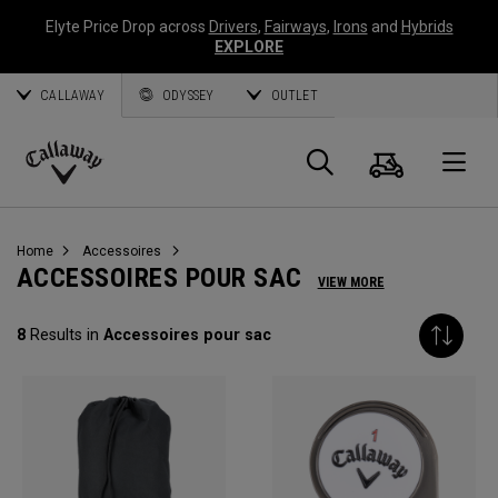
Elyte Price Drop across
Drivers
,
Fairways
,
Irons
and
Hybrids
EXPLORE
CALLAWAY
ODYSSEY
OUTLET
Panier
Recherch
O
Callaway
Golf
Home
Accessoires
ACCESSOIRES POUR SAC
VIEW MORE
8
Results in
Accessoires pour sac