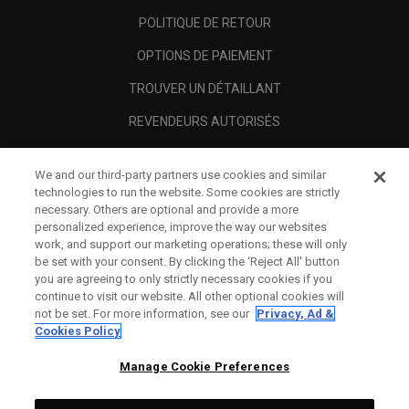
POLITIQUE DE RETOUR
OPTIONS DE PAIEMENT
TROUVER UN DÉTAILLANT
REVENDEURS AUTORISÉS
SCAM AWARENESS
We and our third-party partners use cookies and similar
A PROPOS
technologies to run the website. Some cookies are strictly
necessary. Others are optional and provide a more
MENTIONS LÉGALES
personalized experience, improve the way our websites
work, and support our marketing operations; these will only
be set with your consent. By clicking the ‘Reject All' button
you are agreeing to only strictly necessary cookies if you
continue to visit our website. All other optional cookies will
not be set. For more information, see our
Privacy, Ad &
Cookies Policy
Manage Cookie Preferences