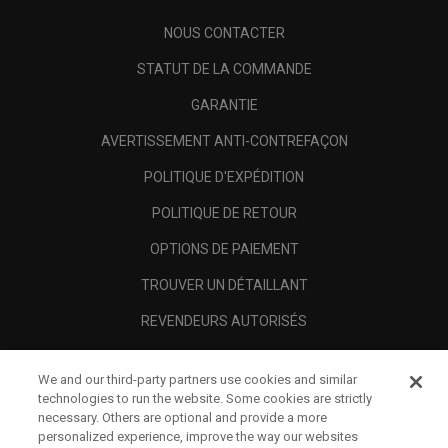
NOUS CONTACTER
STATUT DE LA COMMANDE
GARANTIE
AVERTISSEMENT ANTI-CONTREFAÇON
POLITIQUE D'EXPÉDITION
POLITIQUE DE RETOUR
OPTIONS DE PAIEMENT
TROUVER UN DÉTAILLANT
REVENDEURS AUTORISÉS
SCAM AWARENESS
We and our third-party partners use cookies and similar
A PROPOS
technologies to run the website. Some cookies are strictly
necessary. Others are optional and provide a more
MENTIONS LÉGALES
personalized experience, improve the way our websites