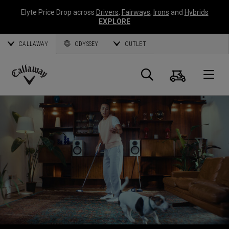
Elyte Price Drop across
Drivers
,
Fairways
,
Irons
and
Hybrids
EXPLORE
CALLAWAY
ODYSSEY
OUTLET
Panier
Recherch
O
Callaway
Golf