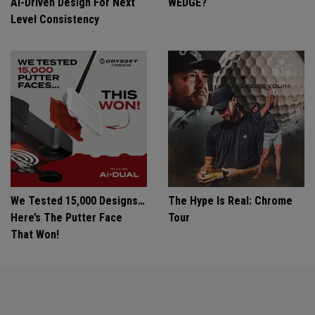
Ai-Driven Design For Next
WEDGE?
Level Consistency
We Tested 15,000 Designs…
The Hype Is Real: Chrome
Here’s The Putter Face
Tour
That Won!