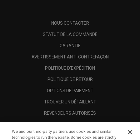
NOUS CONTACTER
STATUT DE LA COMMANDE
GARANTIE
AVERTISSEMENT ANTI-CONTREFAÇON
POLITIQUE D'EXPÉDITION
POLITIQUE DE RETOUR
OPTIONS DE PAIEMENT
TROUVER UN DÉTAILLANT
REVENDEURS AUTORISÉS
SCAM AWARENESS
We and our third-party partners use cookies and similar
A PROPOS
technologies to run the website. Some cookies are strictly