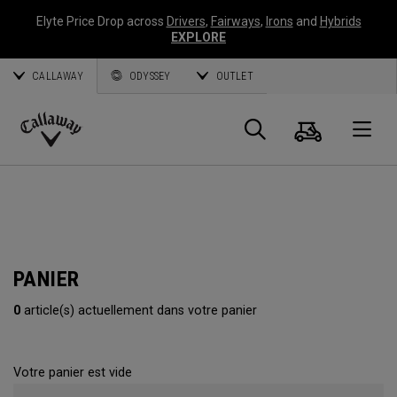
Elyte Price Drop across
Drivers
,
Fairways
,
Irons
and
Hybrids
EXPLORE
CALLAWAY
ODYSSEY
OUTLET
Panier
Recherch
O
Callaway
Golf
PANIER
0
article(s) actuellement dans votre panier
Votre panier est vide