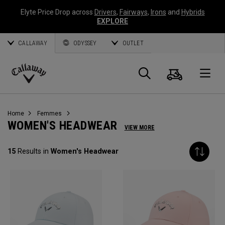
Elyte Price Drop across
Drivers
,
Fairways
,
Irons
and
Hybrids
EXPLORE
CALLAWAY
ODYSSEY
OUTLET
Panier
Recherch
O
Callaway
Golf
Home
Femmes
WOMEN'S HEADWEAR
VIEW MORE
15
Results in
Women's Headwear