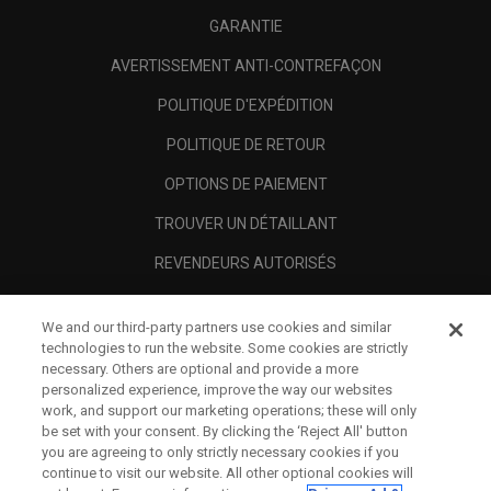
GARANTIE
AVERTISSEMENT ANTI-CONTREFAÇON
POLITIQUE D'EXPÉDITION
POLITIQUE DE RETOUR
OPTIONS DE PAIEMENT
TROUVER UN DÉTAILLANT
REVENDEURS AUTORISÉS
SCAM AWARENESS
We and our third-party partners use cookies and similar
A PROPOS
technologies to run the website. Some cookies are strictly
necessary. Others are optional and provide a more
MENTIONS LÉGALES
personalized experience, improve the way our websites
work, and support our marketing operations; these will only
be set with your consent. By clicking the ‘Reject All' button
you are agreeing to only strictly necessary cookies if you
continue to visit our website. All other optional cookies will