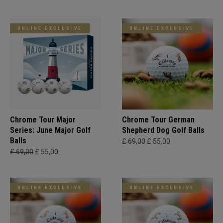
ONLINE EXCLUSIVE
ONLINE EXCLUSIVE
Chrome Tour Major
Chrome Tour German
Series: June Major Golf
Shepherd Dog Golf Balls
Balls
£ 69,00
£ 55,00
£ 69,00
£ 55,00
ONLINE EXCLUSIVE
ONLINE EXCLUSIVE