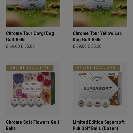
Chrome Tour Corgi Dog
Chrome Tour Yellow Lab
Golf Balls
Dog Golf Balls
£ 69,00
£ 55,00
£ 69,00
£ 55,00
ONLINE EXCLUSIVE
ONLINE EXCLUSIVE
Chrome Soft Flowers Golf
Limited Edition Supersoft
Balls
Pub Golf Balls (Dozen)