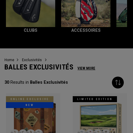
CLUBS
ACCESSOIRES
T
Home
Exclusivités
BALLES EXCLUSIVITÉS
VIEW MORE
30
Results in
Balles Exclusivités
ONLINE EXCLUSIVE
LIMITED EDITION
NEW