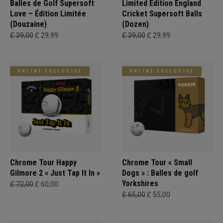
Balles de Golf Supersoft
Limited Edition England
Love – Édition Limitée
Cricket Supersoft Balls
(Douzaine)
(Dozen)
£ 39,00
£ 29,99
£ 39,00
£ 29,99
ONLINE EXCLUSIVE
ONLINE EXCLUSIVE
Chrome Tour Happy
Chrome Tour « Small
Gilmore 2 « Just Tap It In »
Dogs » : Balles de golf
Yorkshires
£ 72,00
£ 60,00
£ 65,00
£ 55,00