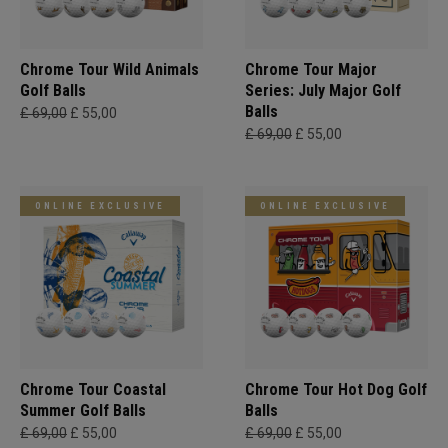
Chrome Tour Wild Animals
Chrome Tour Major
Golf Balls
Series: July Major Golf
Balls
£ 69,00
£ 55,00
£ 69,00
£ 55,00
ONLINE EXCLUSIVE
ONLINE EXCLUSIVE
Chrome Tour Coastal
Chrome Tour Hot Dog Golf
Summer Golf Balls
Balls
£ 69,00
£ 55,00
£ 69,00
£ 55,00