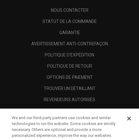
NOUS CONTACTER
STATUT DE LA COMMANDE
GARANTIE
AVERTISSEMENT ANTI-CONTREFAÇON
POLITIQUE D'EXPÉDITION
POLITIQUE DE RETOUR
OPTIONS DE PAIEMENT
TROUVER UN DÉTAILLANT
REVENDEURS AUTORISÉS
SCAM AWARENESS
We and our third-party partners use cookies and similar
A PROPOS
technologies to run the website. Some cookies are strictly
necessary. Others are optional and provide a more
MENTIONS LÉGALES
personalized experience, improve the way our websites