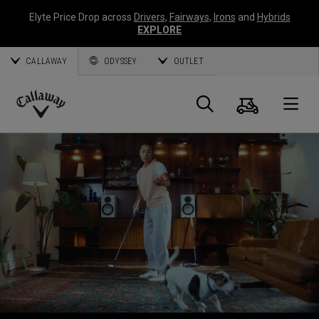
Elyte Price Drop across
Drivers
,
Fairways
,
Irons
and
Hybrids
EXPLORE
CALLAWAY
ODYSSEY
OUTLET
Panier
Recherch
O
Callaway
Golf