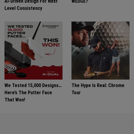
Ai-Driven Design For Next
WEDGE?
Level Consistency
We Tested 15,000 Designs…
The Hype Is Real: Chrome
Here’s The Putter Face
Tour
That Won!