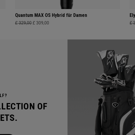
Quantum MAX OS Hybrid für Damen
El
£ 329,00
£ 309,00
£ 
LF?
LLECTION OF
ETS.