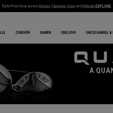
Elyte Price Drop across
Drivers
,
Fairways
,
Irons
and
Hybrids
EXPLORE
flage
n Zubehör
Neu – Quantum
Neu Chrome Tour
NEW Golf Bags
New - REVA Complete S
Online Selector Tools
LLE
ZUBEHÖR
DAMEN
EXKLUSIV
EINZELHANDEL & 
Exklusiv - Golfbälle
Callaway Clubhouse Liv
A QUA