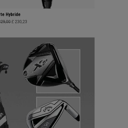
yte Hybride
329,00
£ 230,23