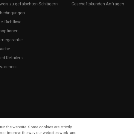
weis zu gefälschten Schlägern
Geschäftskunden Anfragen
bedingungen
-Richtlinie
soptionen
megarantie
suche
ed Retailers
wareness
run the website. Some cookies are strictly
ence, improve the way our websites work, and