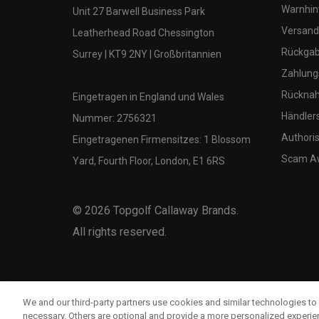
Warnhin
Unit 27 Barwell Business Park
Versand
Leatherhead Road Chessington
Rückgabe
Surrey | KT9 2NY | Großbritannien
Zahlung
Rücknah
Eingetragen in England und Wales
Händler
Nummer: 2756321
Authoris
Eingetragenen Firmensitzes: 1 Blossom
Scam A
Yard, Fourth Floor, London, E1 6RS
©
2026
Topgolf Callaway Brands.
All rights reserved.
We and our third-party partners use cookies and similar technologies to 
necessary. Others are optional and provide a more personalized experi