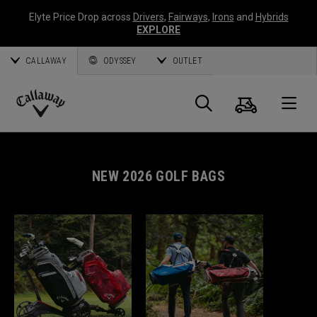
Elyte Price Drop across
Drivers
,
Fairways
,
Irons
and
Hybrids
EXPLORE
CALLAWAY
ODYSSEY
OUTLET
Warenk
Suche
O
Callaway
Golf
NEW 2026 GOLF BAGS