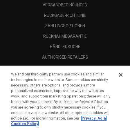
VERSANDBEDINGUNGEN
RÜCKGABE-RICHTLINIE
ZAHLUNGSOPTIONEN
RÜCKNAHMEGARANTIE
HÄNDLERSUCHE
AUTHORISED RETAILERS
SCAM AWARENESS
We and our third-party partners use cookies and similar
UNTERNEHMENSPROFIL
technologies to run the website. Some cookies are strictly
necessary. Others are optional and provide a more
RECHTLICHES-
personalized experience, improve the way our websites
work, and support our marketing operations; these will only
be set with your consent. By clicking the ‘Reject All' button
you are agreeing to only strictly necessary cookies if you
continue to visit our website. All other optional cookies will
not be set. For more information, see our
Privacy, Ad &
Cookies Policy