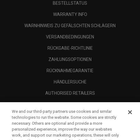
BESTELLSTATUS
WARRANTY INFO
WARNHINWEIS ZU GEFÄLSCHTEN SCHLÄGERN
VERSANDBEDINGUNGEN
RÜCKGABE-RICHTLINIE
ZAHLUNGSOPTIONEN
RÜCKNAHMEGARANTIE
HÄNDLERSUCHE
AUTHORISED RETAILERS
SCAM AWARENESS
We and our third-party partners use cookies and similar
UNTERNEHMENSPROFIL
technologies to run the website. Some cookies are strictly
necessary. Others are optional and provide a more
RECHTLICHES-
personalized experience, improve the way our websites
work, and support our marketing operations; these will only