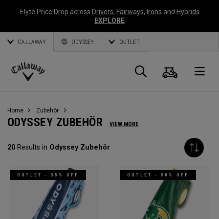
Elyte Price Drop across
Drivers
,
Fairways
,
Irons
and
Hybrids
EXPLORE
CALLAWAY
ODYSSEY
OUTLET
Warenk
Suche
O
Callaway
Golf
Home
Zubehör
ODYSSEY ZUBEHÖR
VIEW MORE
20
Results in
Odyssey Zubehör
OUTLET - 35% OFF
OUTLET - 50% OFF