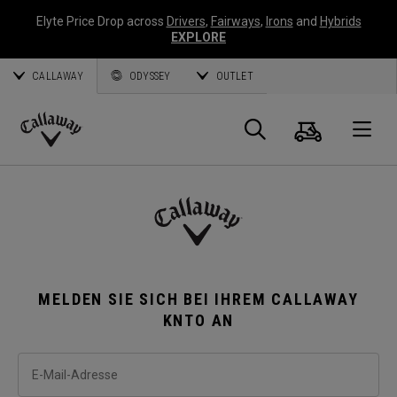
Elyte Price Drop across
Drivers
,
Fairways
,
Irons
and
Hybrids
EXPLORE
CALLAWAY
ODYSSEY
OUTLET
Warenk
Suche
O
Callaway
Golf
MELDEN SIE SICH BEI IHREM CALLAWAY
KNTO AN
E-Mail-Adresse