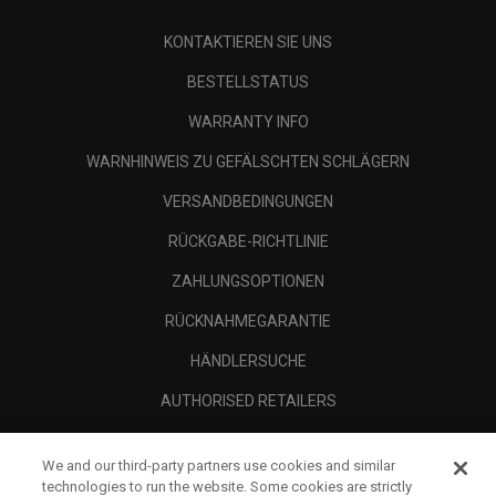
KONTAKTIEREN SIE UNS
BESTELLSTATUS
WARRANTY INFO
WARNHINWEIS ZU GEFÄLSCHTEN SCHLÄGERN
VERSANDBEDINGUNGEN
RÜCKGABE-RICHTLINIE
ZAHLUNGSOPTIONEN
RÜCKNAHMEGARANTIE
HÄNDLERSUCHE
AUTHORISED RETAILERS
SCAM AWARENESS
We and our third-party partners use cookies and similar
UNTERNEHMENSPROFIL
technologies to run the website. Some cookies are strictly