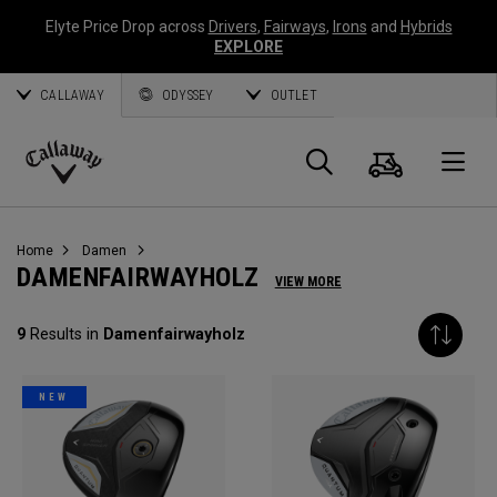
Elyte Price Drop across
Drivers
,
Fairways
,
Irons
and
Hybrids
EXPLORE
CALLAWAY
ODYSSEY
OUTLET
Warenk
Suche
O
Callaway
Golf
Home
Damen
DAMENFAIRWAYHOLZ
VIEW MORE
9
Results in
Damenfairwayholz
NEW