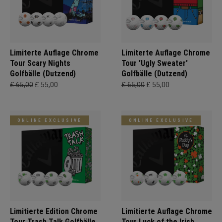
Limiterte Auflage Chrome
Limiterte Auflage Chrome
Tour Scary Nights
Tour 'Ugly Sweater'
Golfbälle (Dutzend)
Golfbälle (Dutzend)
£ 65,00
£ 55,00
£ 65,00
£ 55,00
ONLINE EXCLUSIVE
ONLINE EXCLUSIVE
Limitierte Edition Chrome
Limitierte Auflage Chrome
Tour Trash Talk Golfbälle
Tour Luck of the Irish