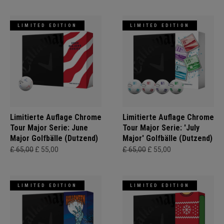
LIMITED EDITION
LIMITED EDITION
Limitierte Auflage Chrome
Limitierte Auflage Chrome
Tour Major Serie: June
Tour Major Serie: 'July
Major Golfbälle (Dutzend)
Major' Golfbälle (Dutzend)
£ 65,00
£ 55,00
£ 65,00
£ 55,00
LIMITED EDITION
LIMITED EDITION