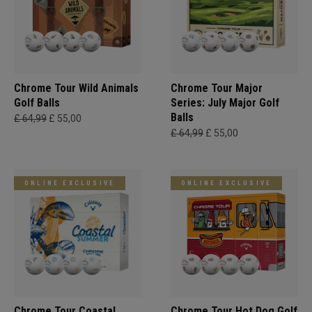
Chrome Tour Wild Animals
Chrome Tour Major
Golf Balls
Series: July Major Golf
Balls
£ 64,99
£ 55,00
£ 64,99
£ 55,00
ONLINE EXCLUSIVE
ONLINE EXCLUSIVE
Chrome Tour Coastal
Chrome Tour Hot Dog Golf