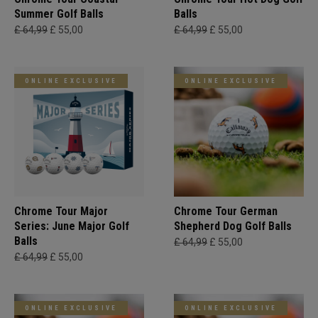
Summer Golf Balls
Balls
£ 64,99
£ 55,00
£ 64,99
£ 55,00
ONLINE EXCLUSIVE
ONLINE EXCLUSIVE
Chrome Tour Major
Chrome Tour German
Series: June Major Golf
Shepherd Dog Golf Balls
Balls
£ 64,99
£ 55,00
£ 64,99
£ 55,00
ONLINE EXCLUSIVE
ONLINE EXCLUSIVE