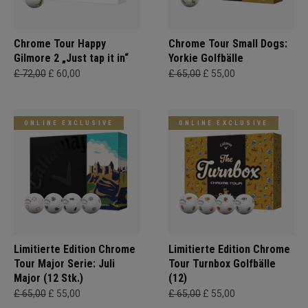
Chrome Tour Happy
Chrome Tour Small Dogs:
Gilmore 2 „Just tap it in“
Yorkie Golfbälle
£ 72,00
£ 60,00
£ 65,00
£ 55,00
ONLINE EXCLUSIVE
ONLINE EXCLUSIVE
Limitierte Edition Chrome
Limitierte Edition Chrome
Tour Major Serie: Juli
Tour Turnbox Golfbälle
Major (12 Stk.)
(12)
£ 65,00
£ 55,00
£ 65,00
£ 55,00