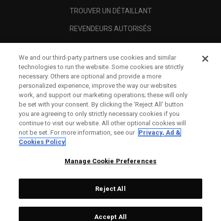
TROUVER UN DÉTAILLANT
REVENDEURS AUTORISÉS
SCAM AWARENESS
We and our third-party partners use cookies and similar
A PROPOS
technologies to run the website. Some cookies are strictly
necessary. Others are optional and provide a more
MENTIONS LÉGALES
personalized experience, improve the way our websites
work, and support our marketing operations; these will only
be set with your consent. By clicking the ‘Reject All' button
you are agreeing to only strictly necessary cookies if you
continue to visit our website. All other optional cookies will
not be set. For more information, see our
Privacy, Ad &
Cookies Policy
Manage Cookie Preferences
Reject All
©
2026
Topgolf Callaway Brands.
Accept All
Tech
CONFIGURE