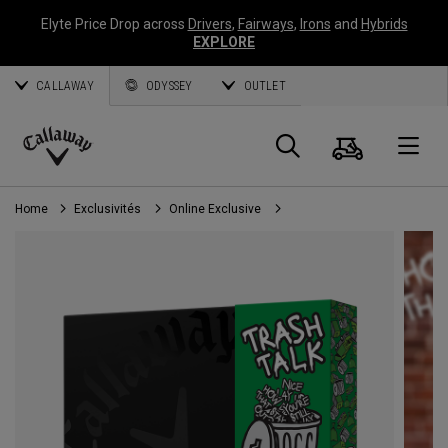
Elyte Price Drop across
Drivers
,
Fairways
,
Irons
and
Hybrids
EXPLORE
CALLAWAY
ODYSSEY
OUTLET
Panier
Recherch
O
Callaway
Golf
Home
Exclusivités
Online Exclusive