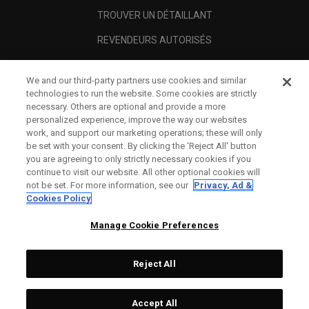
TROUVER UN DÉTAILLANT
REVENDEURS AUTORISÉS
SCAM AWARENESS
We and our third-party partners use cookies and similar
A PROPOS
technologies to run the website. Some cookies are strictly
necessary. Others are optional and provide a more
MENTIONS LÉGALES
personalized experience, improve the way our websites
work, and support our marketing operations; these will only
be set with your consent. By clicking the ‘Reject All' button
you are agreeing to only strictly necessary cookies if you
continue to visit our website. All other optional cookies will
not be set. For more information, see our
Privacy, Ad &
Cookies Policy
Manage Cookie Preferences
Reject All
©
2026
Topgolf Callaway Brands.
Accept All
Tech
CONFIGURE