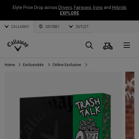
Elyte Price Drop across
Drivers
,
Fairways
,
Irons
and
Hybrids
EXPLORE
CALLAWAY
ODYSSEY
OUTLET
Panier
Recherch
O
Callaway
Golf
Home
Exclusivités
Online Exclusive