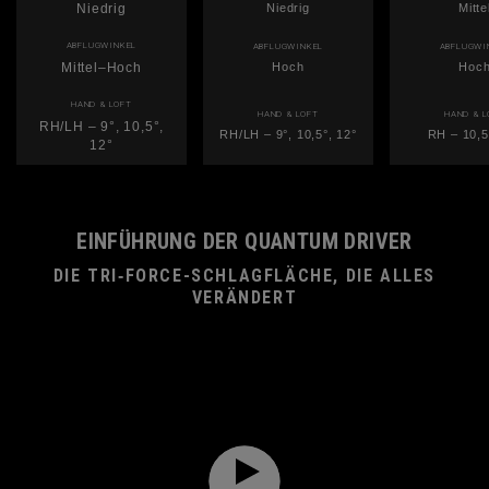
Niedrig
Niedrig
Mitte
ABFLUGWINKEL
ABFLUGWINKEL
ABFLUGWI
Mittel–Hoch
Hoch
Hoc
HAND & LOFT
HAND & LOFT
HAND & L
RH/LH – 9°, 10,5°,
RH/LH – 9°, 10,5°, 12°
RH – 10,5
12°
EINFÜHRUNG DER QUANTUM DRIVER
DIE TRI‑FORCE-SCHLAGFLÄCHE, DIE ALLES
VERÄNDERT