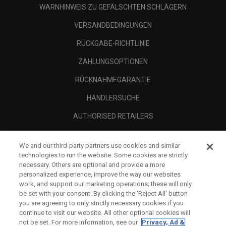
WARNHINWEIS ZU GEFÄLSCHTEN SCHLÄGERN
VERSANDBEDINGUNGEN
RÜCKGABE-RICHTLINIE
ZAHLUNGSOPTIONEN
RÜCKNAHMEGARANTIE
HÄNDLERSUCHE
AUTHORISED RETAILERS
SCAM AWARENESS
We and our third-party partners use cookies and similar
UNTERNEHMENSPROFIL
technologies to run the website. Some cookies are strictly
necessary. Others are optional and provide a more
RECHTLICHES-
personalized experience, improve the way our websites
work, and support our marketing operations; these will only
be set with your consent. By clicking the ‘Reject All' button
you are agreeing to only strictly necessary cookies if you
continue to visit our website. All other optional cookies will
not be set. For more information, see our
Privacy, Ad &