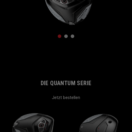
1
2
3
DIE QUANTUM SERIE
Jetzt bestellen