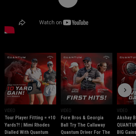
VIDEO
VIDEO
VIDEO
Tour Player Fitting = +10
Fore Bros & Georgia
Akshay B
Yards?! | Mimi Rhodes
Ball Try The Callaway
QUANTUM 
Dialled With Quantum
Quantum Driver For The
BIG Gains