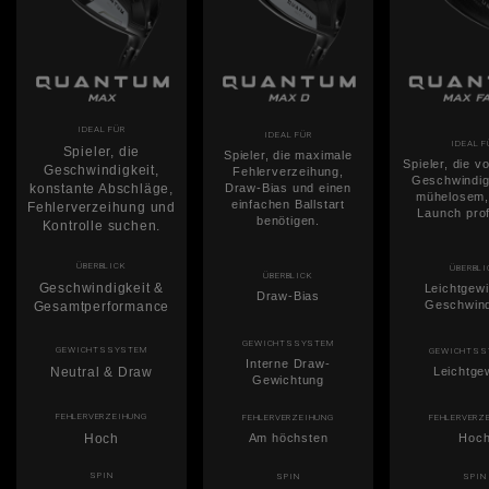
IDEAL FÜR
IDEAL FÜR
IDEAL F
Spieler, die
Spieler, die maximale
Spieler, die v
Geschwindigkeit,
Fehlerverzeihung,
Geschwindig
konstante Abschläge,
Draw-Bias und einen
mühelosem
einfachen Ballstart
Fehlerverzeihung und
Launch prof
benötigen.
Kontrolle suchen.
ÜBERBLICK
ÜBERBLI
ÜBERBLICK
Geschwindigkeit &
Leichtgewi
Draw-Bias
Geschwind
Gesamtperformance
GEWICHTSSYSTEM
GEWICHTSSYSTEM
GEWICHTSS
Interne Draw-
Neutral & Draw
Leichtge
Gewichtung
FEHLERVERZEIHUNG
FEHLERVERZEIHUNG
FEHLERVERZ
Hoch
Am höchsten
Hoc
SPIN
SPIN
SPIN