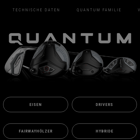
TECHNISCHE DATEN
QUANTUM FAMILIE
EISEN
DRIVERS
FAIRWAYHÖLZER
HYBRIDE