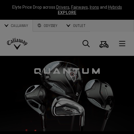
Elyte Price Drop across
Drivers
,
Fairways
,
Irons
and
Hybrids
EXPLORE
CALLAWAY
ODYSSEY
OUTLET
Warenk
Suche
O
Callaway
Golf