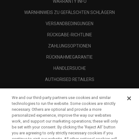
WARRANTY INFO
WARNHINWEIS ZU GEFÄLSCHTEN SCHLÄGERN
VERSANDBEDINGUNGEN
RÜCKGABE-RICHTLINIE
ZAHLUNGSOPTIONEN
RÜCKNAHMEGARANTIE
HÄNDLERSUCHE
AUTHORISED RETAILERS
SCAM AWARENESS
We and our third-party partners use cookies and similar
UNTERNEHMENSPROFIL
technologies to run the website. Some cookies are strictly
necessary. Others are optional and provide a more
RECHTLICHES-
personalized experience, improve the way our websites
work, and support our marketing operations; these will only
be set with your consent. By clicking the ‘Reject All' button
you are agreeing to only strictly necessary cookies if you
continue to visit our website. All other optional cookies will