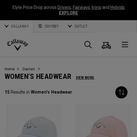
Elyte Price Drop across
Drivers
,
Fairways
,
Irons
and
Hybrids
EXPLORE
CALLAWAY
ODYSSEY
OUTLET
Warenk
Suche
O
Callaway
Golf
Home
Damen
WOMEN'S HEADWEAR
VIEW MORE
15
Results in
Women's Headwear