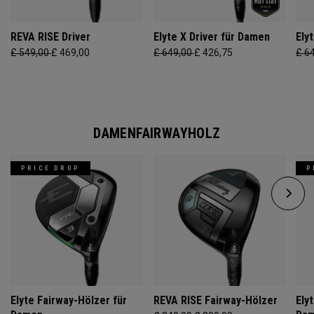
REVA RISE Driver
Elyte X Driver für Damen
Ely
£ 549,00
£ 469,00
£ 649,00
£ 426,75
£ 6
DAMENFAIRWAYHOLZ
PRICE DROP
P
Elyte Fairway-Hölzer für
REVA RISE Fairway-Hölzer
Ely