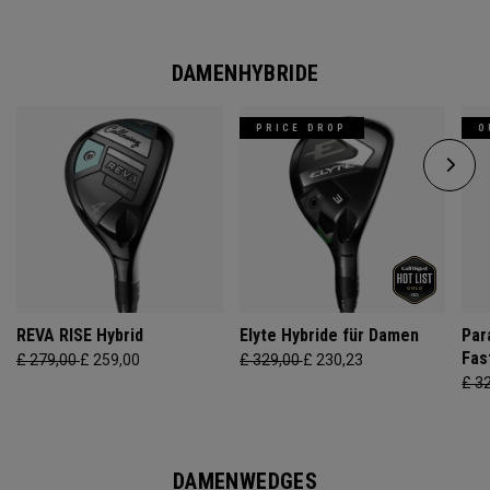
DAMENHYBRIDE
PRICE DROP
O
REVA RISE Hybrid
Elyte Hybride für Damen
Par
Fas
£ 279,00
£ 259,00
£ 329,00
£ 230,23
£ 3
DAMENWEDGES