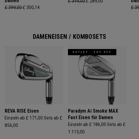
Damen
Da
£ 349,00
£ 289,00
£ 399,00
£ 300,14
£ 3
DAMENEISEN / KOMBOSETS
OUTLET - 30% OFF
REVA RISE Eisen
Paradym Ai Smoke MAX
Fast Eisen für Damen
Einzeln ab £ 171,00
Sets ab £
Einzeln ab £ 186,00
Sets ab £
856,00
1.113,00