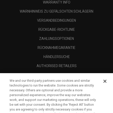
WARRANTY INFO
WARNHINWEIS ZU GEFÄLSCHTEN SCHLÄGERN
VERSANDBEDINGUNGEN
RÜCKGABE-RICHTLINIE
ZAHLUNGSOPTIONEN
RÜCKNAHMEGARANTIE
HÄNDLERSUCHE
AUTHORISED RETAILERS
SCAM AWARENESS
We and our third-party partners use cookies and similar
UNTERNEHMENSPROFIL
technologies to run the website. Some cookies are strictly
necessary. Others are optional and provide a more
RECHTLICHES-
personalized experience, improve the way our websites
work, and support our marketing operations; these will only
be set with your consent. By clicking the ‘Reject All' button
you are agreeing to only strictly necessary cookies if you