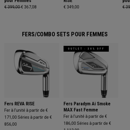
pour Femmes
RISE
pou
€ 399,00
€ 367,08
€ 349,00
€ 3
FERS/COMBO SETS POUR FEMMES
OUTLET - 30% OFF
Fers REVA RISE
Fers Paradym Ai Smoke
MAX Fast Femme
Fer à l'unité à partir de €
Fer à l'unité à partir de €
171,00
Séries à partir de €
186,00
Séries à partir de €
856,00