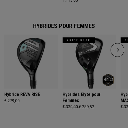
1.113,00
HYBRIDES POUR FEMMES
PRICE DROP
O
Hybride REVA RISE
Hybrides Elyte pour
Hyb
Femmes
MAX
€ 279,00
€ 329,00
€ 289,52
€ 3