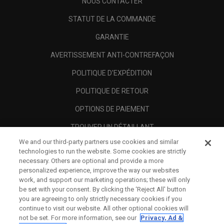
NOUS CONTACTER
STATUT DE LA COMMANDE
GARANTIE
AVERTISSEMENT ANTI-CONTREFAÇON
POLITIQUE D'EXPÉDITION
POLITIQUE DE RETOUR
OPTIONS DE PAIEMENT
TROUVER UN DÉTAILLANT
We and our third-party partners use cookies and similar
REVENDEURS AUTORISÉS
technologies to run the website. Some cookies are strictly
necessary. Others are optional and provide a more
SCAM AWARENESS
personalized experience, improve the way our websites
work, and support our marketing operations; these will only
A PROPOS
be set with your consent. By clicking the ‘Reject All' button
you are agreeing to only strictly necessary cookies if you
MENTIONS LÉGALES
continue to visit our website. All other optional cookies will
not be set. For more information, see our
Privacy, Ad &