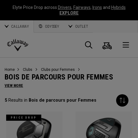
Elyte Price Drop across
Drivers
,
Fairways
,
Irons
and
Hybrids
EXPLORE
CALLAWAY
ODYSSEY
OUTLET
Panier
Recherch
O
Callaway
Golf
Home
Clubs
Clubs pour Femmes
BOIS DE PARCOURS POUR FEMMES
VIEW MORE
5
Results in
Bois de parcours pour Femmes
PRICE DROP