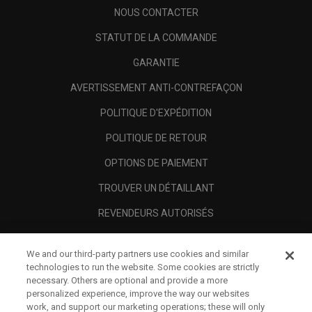
NOUS CONTACTER
STATUT DE LA COMMANDE
GARANTIE
AVERTISSEMENT ANTI-CONTREFAÇON
POLITIQUE D'EXPÉDITION
POLITIQUE DE RETOUR
OPTIONS DE PAIEMENT
TROUVER UN DÉTAILLANT
REVENDEURS AUTORISÉS
SCAM AWARENESS
We and our third-party partners use cookies and similar
A PROPOS
technologies to run the website. Some cookies are strictly
necessary. Others are optional and provide a more
MENTIONS LÉGALES
personalized experience, improve the way our websites
work, and support our marketing operations; these will only