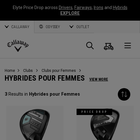
Elyte Price Drop across
Drivers
,
Fairways
,
Irons
and
Hybrids
EXPLORE
CALLAWAY
ODYSSEY
OUTLET
Panier
Recherch
O
Callaway
Golf
Home
Clubs
Clubs pour Femmes
HYBRIDES POUR FEMMES
VIEW MORE
3
Results in
Hybrides pour Femmes
PRICE DROP