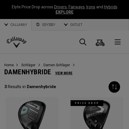
Elyte Price Drop across
Drivers
,
Fairways
,
Irons
and
Hybrids
EXPLORE
CALLAWAY
ODYSSEY
OUTLET
Warenk
Suche
O
Callaway
Golf
Home
Schläger
Damen Schläger
DAMENHYBRIDE
VIEW MORE
3
Results in
Damenhybride
PRICE DROP