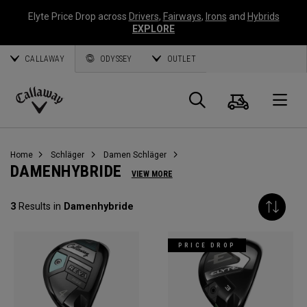
Elyte Price Drop across
Drivers
,
Fairways
,
Irons
and
Hybrids
EXPLORE
CALLAWAY
ODYSSEY
OUTLET
Warenk
Suche
O
Callaway
Golf
Home
Schläger
Damen Schläger
DAMENHYBRIDE
VIEW MORE
3
Results in
Damenhybride
PRICE DROP